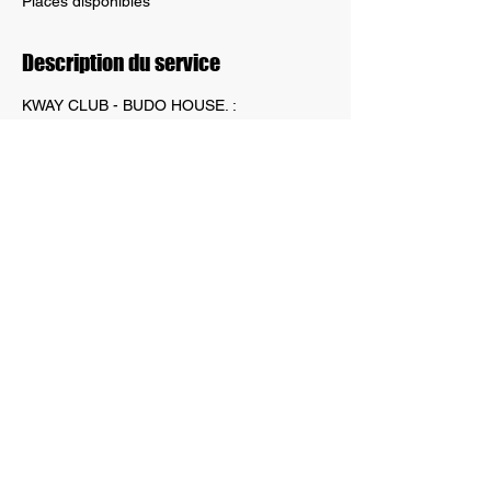
Places disponibles
Description du service
KWAY CLUB - BUDO HOUSE. :
ADULTE/ENFANT POUR SOUTENIR
NOTRE CLUB
Coordonnées
+ +32 494 98 04 99
tkd3vallees@gmail.com